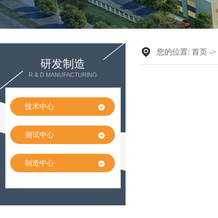
您的位置:
首页
->
研发制造
R & D MANUFACTURING
技术中心
测试中心
制造中心