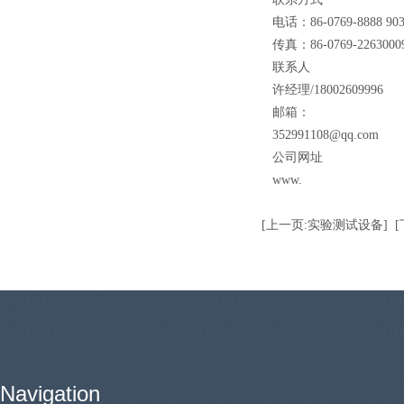
电话：86-0769-8888 9038/
传真：86-0769-2263000
联系人
许经理/18002609996
邮箱：
352991108@qq.com
公司网址
www.
[上一页:实验测试设备]
Navigation