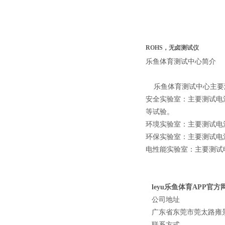
ROHS，无卤测试仪
乐鱼体育测试中心简介
乐鱼体育测试中心主要涵
安全实验室：主要测试电
等试验。
环境实验室：主要测试电
环保实验室：主要测试电
电性能实验室：主要测试
leyu乐鱼体育APP官方
公司地址
广东省东莞市莞太路雍
联系方式