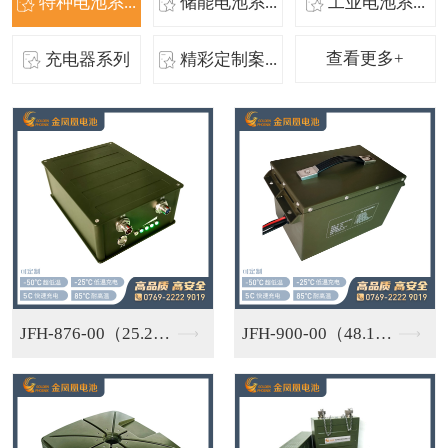
特种电池系...
储能电池系...
工业电池系...
查看更多+
充电器系列
精彩定制案...
JFH-900-00（48.1V 28Ah）三元锂电池
JFH-744-00（51.2V-100Ah）磷酸铁锂电池
JFH-900-00（48.1V 28Ah）三元锂电池