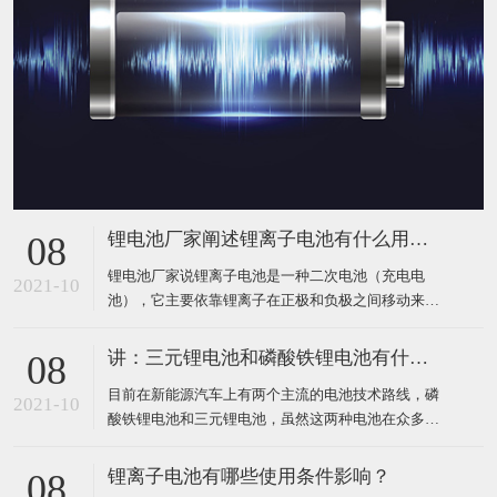
锂电池厂家阐述锂离子电池有什么用途？
08
锂电池厂家说锂离子电池是一种二次电池（充电电
2021-10
池），它主要依靠锂离子在正极和负极之间移动来工
作。锂离子电池在充放电过程中，Li+ 在两个电极之
间往返嵌入和脱嵌：充电时，Li+从正极脱嵌，经过
讲：三元锂电池和磷酸铁锂电池有什么区别？
08
电解质嵌入负极，负极处于富锂状态；放电时则相
目前在新能源汽车上有两个主流的电池技术路线，磷
反。​1.可抑制电池的极化，降低热效应，可新增倍率
2021-10
酸铁锂电池和三元锂电池，虽然这两种电池在众多使
性能。2.并明显降
用范畴展开竞争，但是以在新能源汽车范畴的竞争为
主线，因为这是国内最大的锂离子电池使用场景，既
锂离子电池有哪些使用条件影响？
08
然要竞争，必然有比较，电池性价比的比较通过车的