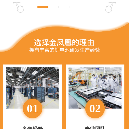
01
02