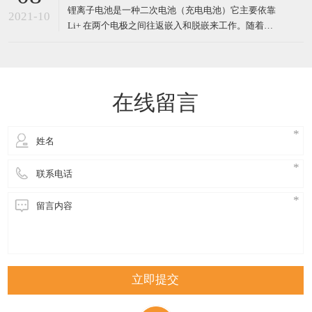
锂离子电池是一种二次电池（充电电池）它主要依靠
价格就可以进行了，而从性能上比较三元锂离子电池
2021-10
Li+ 在两个电极之间往返嵌入和脱嵌来工作。随着新
和磷酸铁锂离子电池哪一个
能源汽车等下游产业不断发展，锂离子电池的生产规
模正在不断扩大。那么，锂离子电池一般会有哪些使
用条件影响？​温度温度对内阻大小的影响是显而易见
的，温度越低，电池内部的离子传输就越慢，电池的
在线留言
内阻就越大。电池阻
立即提交