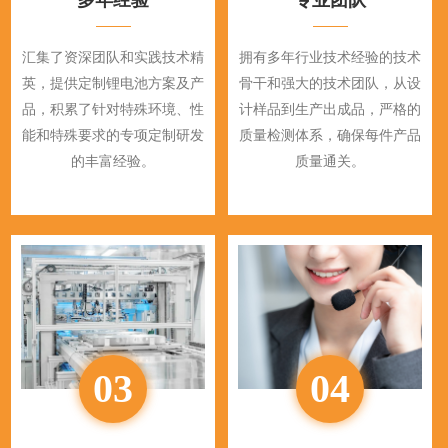
多年经验
专业团队
汇集了资深团队和实践技术精
拥有多年行业技术经验的技术
英，提供定制锂电池方案及产
骨干和强大的技术团队，从设
品，积累了针对特殊环境、性
计样品到生产出成品，严格的
能和特殊要求的专项定制研发
质量检测体系，确保每件产品
的丰富经验。
质量通关。
03
04