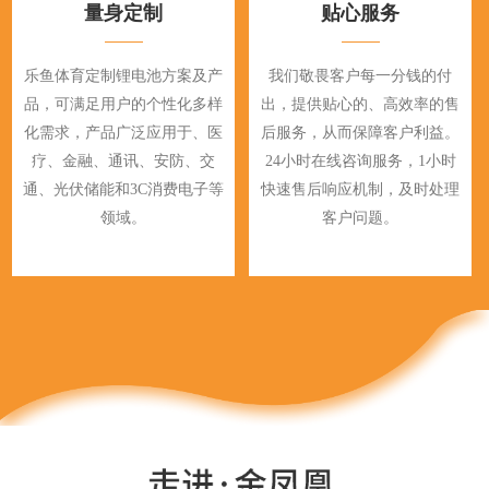
量身定制
贴心服务
乐鱼体育定制锂电池方案及产
我们敬畏客户每一分钱的付
品，可满足用户的个性化多样
出，提供贴心的、高效率的售
化需求，产品广泛应用于、医
后服务，从而保障客户利益。
疗、金融、通讯、安防、交
24小时在线咨询服务，1小时
通、光伏储能和3C消费电子等
快速售后响应机制，及时处理
领域。
客户问题。