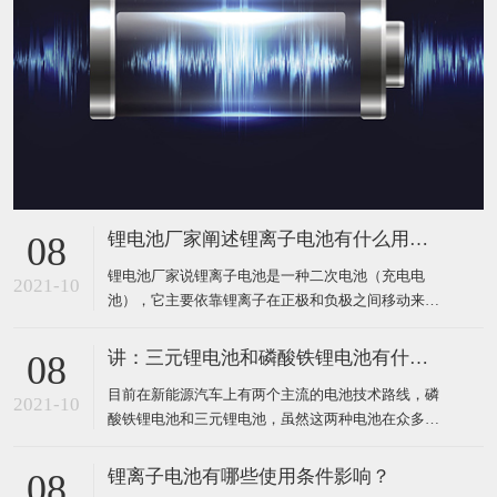
锂电池厂家阐述锂离子电池有什么用途？
08
锂电池厂家说锂离子电池是一种二次电池（充电电
2021-10
池），它主要依靠锂离子在正极和负极之间移动来工
作。锂离子电池在充放电过程中，Li+ 在两个电极之
间往返嵌入和脱嵌：充电时，Li+从正极脱嵌，经过
讲：三元锂电池和磷酸铁锂电池有什么区别？
08
电解质嵌入负极，负极处于富锂状态；放电时则相
目前在新能源汽车上有两个主流的电池技术路线，磷
反。​1.可抑制电池的极化，降低热效应，可新增倍率
2021-10
酸铁锂电池和三元锂电池，虽然这两种电池在众多使
性能。2.并明显降
用范畴展开竞争，但是以在新能源汽车范畴的竞争为
主线，因为这是国内最大的锂离子电池使用场景，既
锂离子电池有哪些使用条件影响？
08
然要竞争，必然有比较，电池性价比的比较通过车的