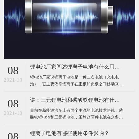
锂电池厂家阐述锂离子电池有什么用途？
08
锂电池厂家说锂离子电池是一种二次电池（充电电
2021-10
池），它主要依靠锂离子在正极和负极之间移动来工
作。锂离子电池在充放电过程中，Li+ 在两个电极之
间往返嵌入和脱嵌：充电时，Li+从正极脱嵌，经过
讲：三元锂电池和磷酸铁锂电池有什么区别？
08
电解质嵌入负极，负极处于富锂状态；放电时则相
目前在新能源汽车上有两个主流的电池技术路线，磷
反。​1.可抑制电池的极化，降低热效应，可新增倍率
2021-10
酸铁锂电池和三元锂电池，虽然这两种电池在众多使
性能。2.并明显降
用范畴展开竞争，但是以在新能源汽车范畴的竞争为
主线，因为这是国内最大的锂离子电池使用场景，既
锂离子电池有哪些使用条件影响？
08
然要竞争，必然有比较，电池性价比的比较通过车的