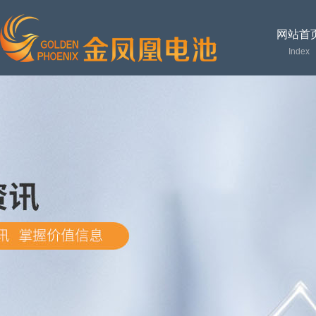
网站首
Index