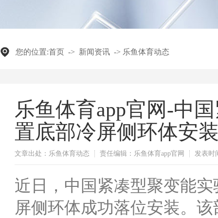
您的位置:
首页
->
新闻资讯
->
乐鱼体育动态
乐鱼体育app官网-中
置底部冷屏侧环体安
文章出处：乐鱼体育动态
责任编辑：乐鱼体育app官网
发表时间：
近日，中国紧凑型聚变能实
屏侧环体成功落位安装。该部