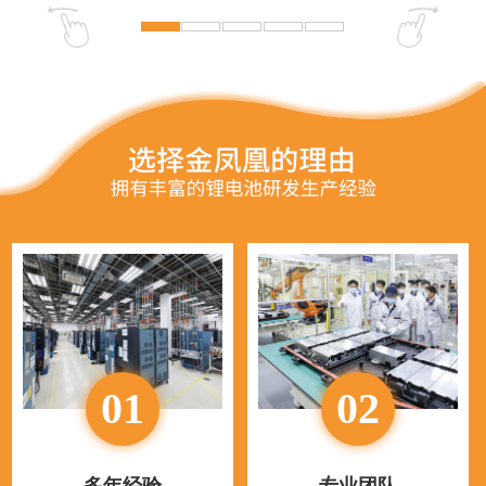
01
02