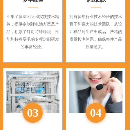
多年经验
专业团队
汇集了资深团队和实践技术精
拥有多年行业技术经验的技术
英，提供定制锂电池方案及产
骨干和强大的技术团队，从设
品，积累了针对特殊环境、性
计样品到生产出成品，严格的
能和特殊要求的专项定制研发
质量检测体系，确保每件产品
的丰富经验。
质量通关。
03
04