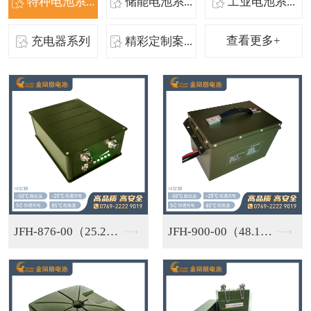
特种电池系...
储能电池系...
工业电池系...
查看更多+
充电器系列
精彩定制案...
JFH-744-00（51.2V-100Ah）磷酸铁锂电池
JFH-900-00（48.1V 28Ah）三元锂电池