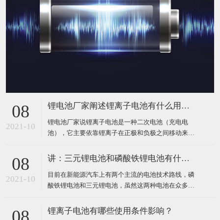
锂电池厂家阐述锂离子电池有什么用途？
08
锂电池厂家说锂离子电池是一种二次电池（充电电
2021-10
池），它主要依靠锂离子在正极和负极之间移动来工
作。锂离子电池在充放电过程中，Li+ 在两个电极之
间往返嵌入和脱嵌：充电时，Li+从正极脱嵌，经过
讲：三元锂电池和磷酸铁锂电池有什么区别？
08
电解质嵌入负极，负极处于富锂状态；放电时则相
目前在新能源汽车上有两个主流的电池技术路线，磷
反。​1.可抑制电池的极化，降低热效应，可新增倍率
2021-10
酸铁锂电池和三元锂电池，虽然这两种电池在众多使
性能。2.并明显降
用范畴展开竞争，但是以在新能源汽车范畴的竞争为
主线，因为这是国内最大的锂离子电池使用场景，既
锂离子电池有哪些使用条件影响？
08
然要竞争，必然有比较，电池性价比的比较通过车的