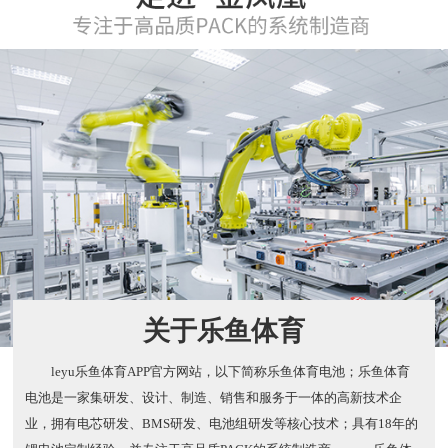
关于乐鱼体育
leyu乐鱼体育APP官方网站，以下简称乐鱼体育电池；乐鱼体育
电池是一家集研发、设计、制造、销售和服务于一体的高新技术企
业，拥有电芯研发、BMS研发、电池组研发等核心技术；具有18年的